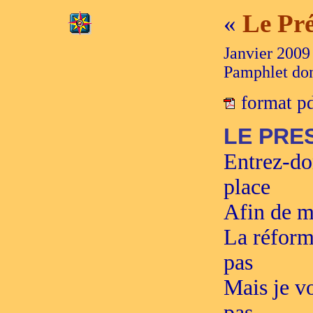
Le Pré
«
Janvier 2009
Pamphlet don
format p
LE PRE
Entrez-do
place
Afin de m
La réforme
pas
Mais je vo
pas.