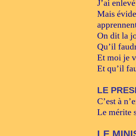
J’ai enlev
Mais évid
apprennent
On dit la 
Qu’il faudr
Et moi je v
Et qu’il f
LE PRES
C’est à n’e
Le mérite s
LE MIN