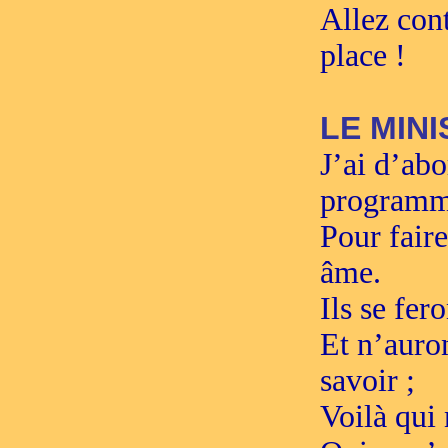
Allez cont
place !
LE MIN
J’ai d’abo
programm
Pour fair
âme.
Ils se fer
Et n’auro
savoir ;
Voilà qui 