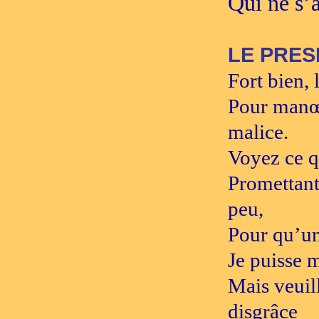
Qui ne s’a
LE PRES
Fort bien, 
Pour manœu
malice.
Voyez ce q
Promettant
peu,
Pour qu’une
Je puisse m
Mais veuil
disgrâce